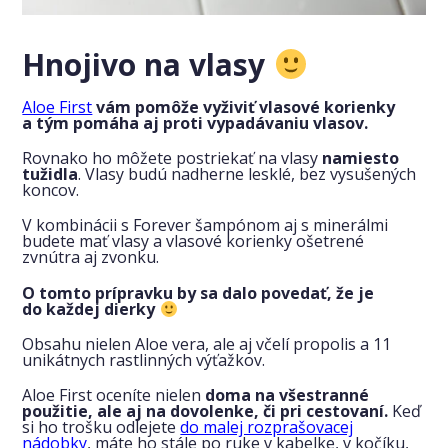
Hnojivo na vlasy
Aloe First
vám pomôže vyživiť vlasové korienky
a tým pomáha aj proti vypadávaniu vlasov.
Rovnako ho môžete postriekať na vlasy
namiesto
tužidla
. Vlasy budú nadherne lesklé, bez vysušených
koncov.
V kombinácii s Forever šampónom aj s minerálmi
budete mať vlasy a vlasové korienky ošetrené
zvnútra aj zvonku.
O tomto prípravku by sa dalo povedať, že je
do každej dierky
Obsahu nielen Aloe vera, ale aj včelí propolis a 11
unikátnych rastlinných výťažkov.
Aloe First oceníte nielen
doma na všestranné
použitie, ale aj na dovolenke, či pri cestovaní.
Keď
si ho trošku odlejete
do malej rozprašovacej
nádobky
, máte ho stále po ruke v kabelke, v kočíku,