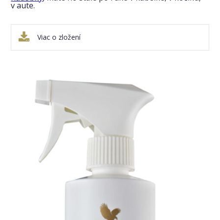
v aute.
Viac o zložení