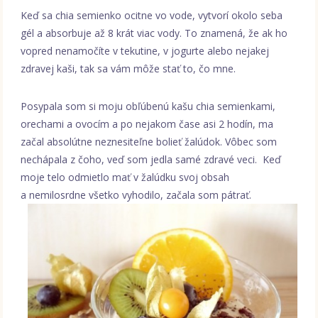
Keď sa chia semienko ocitne vo vode, vytvorí okolo seba
gél a absorbuje až 8 krát viac vody. To znamená, že ak ho
vopred nenamočíte v tekutine, v jogurte alebo nejakej
zdravej kaši, tak sa vám môže stať to, čo mne.
Posypala som si moju obľúbenú kašu chia semienkami,
orechami a ovocím a po nejakom čase asi 2 hodín, ma
začal absolútne neznesiteľne bolieť žalúdok. Vôbec som
nechápala z čoho, veď som jedla samé zdravé veci. Keď
moje telo odmietlo mať v žalúdku svoj obsah
a nemilosrdne všetko vyhodilo, začala som pátrať.