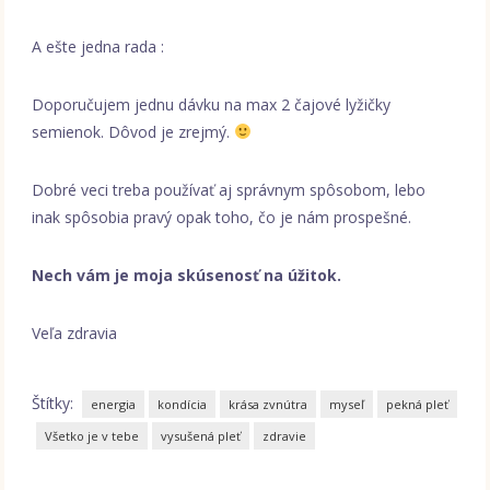
A ešte jedna rada :
Doporučujem jednu dávku na max 2 čajové lyžičky
semienok. Dôvod je zrejmý.
Dobré veci treba používať aj správnym spôsobom, lebo
inak spôsobia pravý opak toho, čo je nám prospešné.
Nech vám je moja skúsenosť na úžitok.
Veľa zdravia
Štítky:
energia
kondícia
krása zvnútra
myseľ
pekná pleť
Všetko je v tebe
vysušená pleť
zdravie