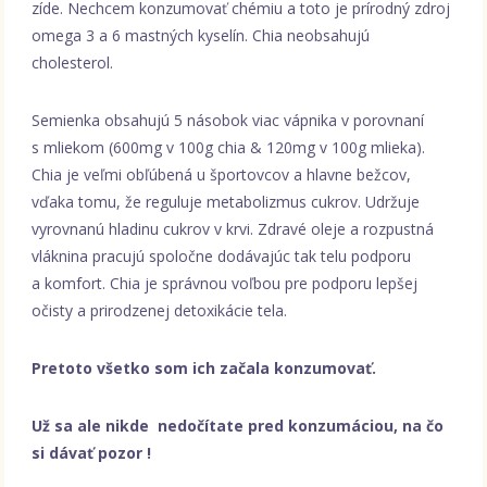
zíde. Nechcem konzumovať chémiu a toto je prírodný zdroj
omega 3 a 6 mastných kyselín. Chia neobsahujú
cholesterol.
Semienka obsahujú 5 násobok viac vápnika v porovnaní
s mliekom (600mg v 100g chia & 120mg v 100g mlieka).
Chia je veľmi obľúbená u športovcov a hlavne bežcov,
vďaka tomu, že reguluje metabolizmus cukrov. Udržuje
vyrovnanú hladinu cukrov v krvi. Zdravé oleje a rozpustná
vláknina pracujú spoločne dodávajúc tak telu podporu
a komfort. Chia je správnou voľbou pre podporu lepšej
očisty a prirodzenej detoxikácie tela.
Pretoto všetko som ich začala konzumovať.
Už sa ale nikde nedočítate pred konzumáciou, na čo
si dávať pozor !