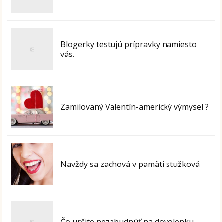
Blogerky testujú prípravky namiesto
vás.
Zamilovaný Valentín-americký výmysel ?
Navždy sa zachová v pamäti stužková
Čo určite nezabudnúť na dovolenku