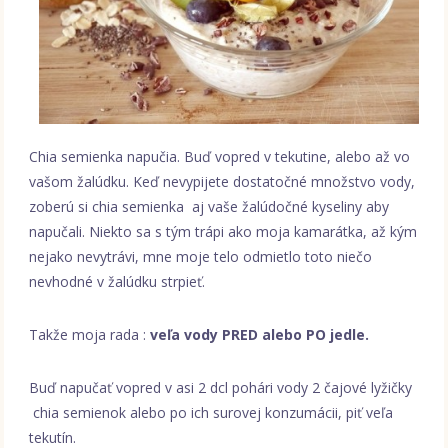
Chia semienka napučia. Buď vopred v tekutine, alebo až vo
vašom žalúdku. Keď nevypijete dostatočné množstvo vody,
zoberú si chia semienka aj vaše žalúdočné kyseliny aby
napučali. Niekto sa s tým trápi ako moja kamarátka, až kým
nejako nevytrávi, mne moje telo odmietlo toto niečo
nevhodné v žalúdku strpieť.
Takže moja rada :
veľa vody PRED alebo PO jedle.
Buď napučať vopred v asi 2 dcl pohári vody 2 čajové lyžičky
chia semienok alebo po ich surovej konzumácii, piť veľa
tekutín.