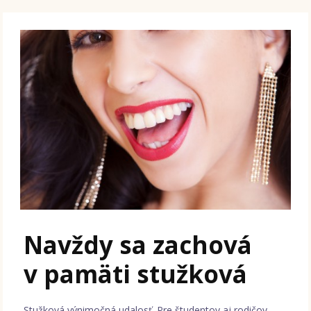
Navždy sa zachová
v pamäti stužková
Stužková výnimočná udalosť. Pre študentov aj rodičov.