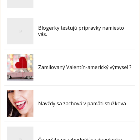
Blogerky testujú prípravky namiesto
vás.
Zamilovaný Valentín-americký výmysel ?
Navždy sa zachová v pamäti stužková
Čo určite nezabudnúť na dovolenku