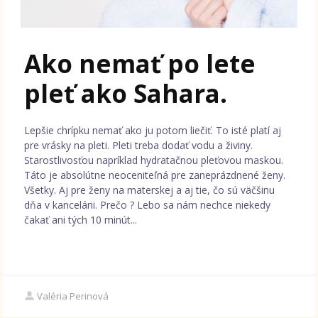
Ako nemať po lete
pleť ako Sahara.
Lepšie chrípku nemať ako ju potom liečiť. To isté platí aj
pre vrásky na pleti. Pleti treba dodať vodu a živiny.
Starostlivosťou napríklad hydratačnou pleťovou maskou.
Táto je absolútne neoceniteľná pre zaneprázdnené ženy.
Všetky. Aj pre ženy na materskej a aj tie, čo sú väčšinu
dňa v kancelárii. Prečo ? Lebo sa nám nechce niekedy
čakať ani tých 10 minút...
Valéria Perinová