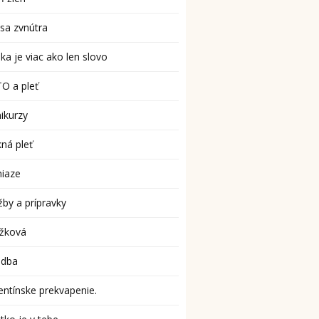
sa zvnútra
ka je viac ako len slovo
O a pleť
ikurzy
ná pleť
niaze
žby a prípravky
užková
adba
entínske prekvapenie.