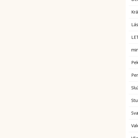
Krá
Lás
LET
min
Pek
Pe
Slu
St
Sv
Val