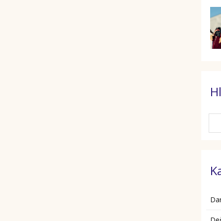
H
K
Da
De