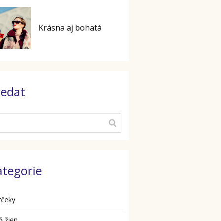
Krásna aj bohatá
ledat
ategorie
rčeky
ň žien