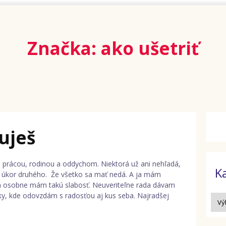
Značka: ako ušetriť
uješ
 prácou, rodinou a oddychom. Niektorá už ani nehľadá,
K
a úkor druhého. Že všetko sa mať nedá. A ja mám
 Ja osobne mám takú slabosť. Neuveriteľne rada dávam
y, kde odovzdám s radosťou aj kus seba. Najradšej