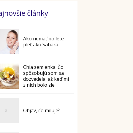
ajnovšie články
Ako nemať po lete
pleť ako Sahara.
Chia semienka. Čo
spôsobujú som sa
dozvedela, až keď mi
z nich bolo zle
Objav, čo miluješ