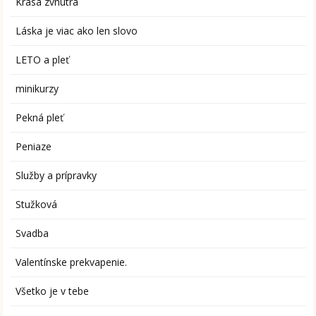
Krása zvnútra
Láska je viac ako len slovo
LETO a pleť
minikurzy
Pekná pleť
Peniaze
Služby a prípravky
Stužková
Svadba
Valentínske prekvapenie.
Všetko je v tebe