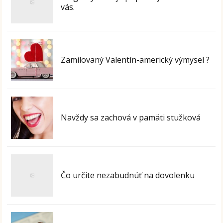
vás.
Zamilovaný Valentín-americký výmysel ?
Navždy sa zachová v pamäti stužková
Čo určite nezabudnúť na dovolenku