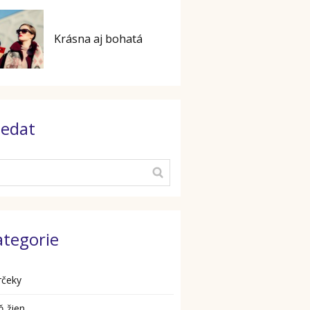
Krásna aj bohatá
ledat
ategorie
rčeky
ň žien