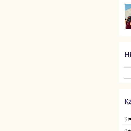
H
K
Da
De