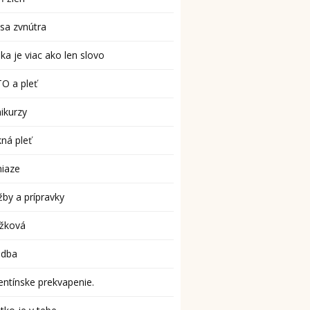
sa zvnútra
ka je viac ako len slovo
O a pleť
ikurzy
ná pleť
niaze
žby a prípravky
užková
adba
entínske prekvapenie.