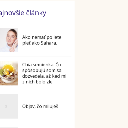
ajnovšie články
Ako nemať po lete
pleť ako Sahara.
Chia semienka. Čo
spôsobujú som sa
dozvedela, až keď mi
z nich bolo zle
Objav, čo miluješ