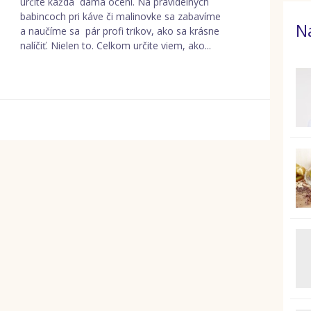
určite každá dáma ocení. Na pravidelných
babincoch pri káve či malinovke sa zabavíme
N
a naučíme sa pár profi trikov, ako sa krásne
nalíčiť. Nielen to. Celkom určite viem, ako...