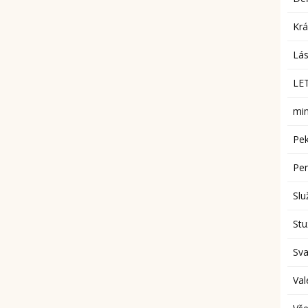
Krá
Lás
LET
min
Pek
Pe
Slu
St
Sv
Val