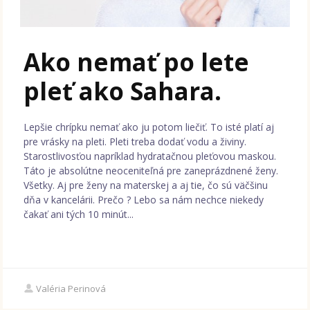
Ako nemať po lete
pleť ako Sahara.
Lepšie chrípku nemať ako ju potom liečiť. To isté platí aj
pre vrásky na pleti. Pleti treba dodať vodu a živiny.
Starostlivosťou napríklad hydratačnou pleťovou maskou.
Táto je absolútne neoceniteľná pre zaneprázdnené ženy.
Všetky. Aj pre ženy na materskej a aj tie, čo sú väčšinu
dňa v kancelárii. Prečo ? Lebo sa nám nechce niekedy
čakať ani tých 10 minút...
Valéria Perinová